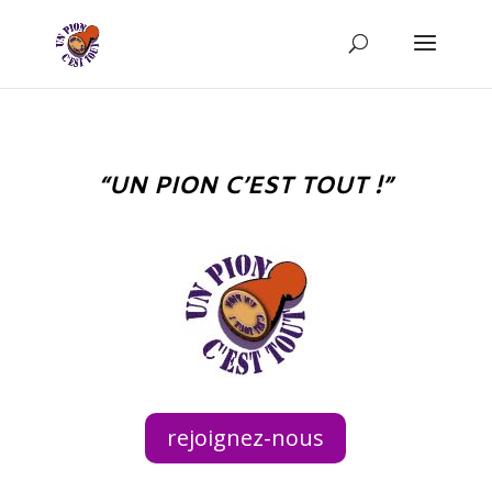
“UN PION C’EST TOUT !”
rejoignez-nous