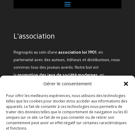
L'association
Regroupés au sein d’une
association loi 1901
, en
partenariat avec des auteurs, éditeurs et distributeurs, nous
sommes tous des joueurs avertis. Notre but est
la
promotion des jeux de société modernes
, en
particulier par les
animations
découverte,
Gérer le consentement
la
démonstration
, et l’
explication
.
Pour offrir les meilleures expériences, nous utilisons des technologies
telles que les cookies pour stocker et/ou accéder aux informations des
Informations pratiques
appareils. Le fait de consentir à ces technologies nous permettra de
traiter des données telles que le comportement de navigation ou les ID
uniques sur ce site. Le fait de ne pas consentir ou de retirer son
Soirées hebdomadaires à la
salle municipale Jean Bonfils au
consentement peut avoir un effet négatif sur certaines caractéristiques
et fonctions.
81 rue de mascard 30900 Nîmes