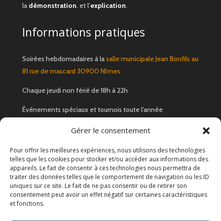
la
démonstration
, et l’
explication
.
Informations pratiques
Soirées hebdomadaires à la
salle municipale Jean Bonfils au
81 rue de mascard 30900 Nîmes
Chaque jeudi non férié de 18h à 22h
Événements spéciaux et tournois toute l’année
Gérer le consentement
Nous contacter
Pour offrir les meilleures expériences, nous utilisons des technologies
telles que les cookies pour stocker et/ou accéder aux informations des
Email
:
1pionctout@gmail.com
appareils. Le fait de consentir à ces technologies nous permettra de
traiter des données telles que le comportement de navigation ou les ID
Réseaux sociaux
:
Facebook
uniques sur ce site. Le fait de ne pas consentir ou de retirer son
consentement peut avoir un effet négatif sur certaines caractéristiques
et fonctions.
Demande d'adhésion