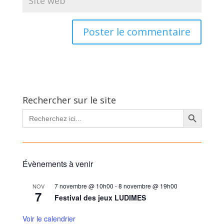
A
l
t
e
r
Rechercher sur le site
n
Search Button
Search
for:
a
t
i
v
Évènements à venir
e
:
7 novembre @ 10h00
-
8 novembre @ 19h00
NOV
7
Festival des jeux LUDIMES
Voir le calendrier