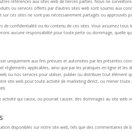
autres références aux sites web de tierces parties. Nous ne surveillon
produits ou services offerts par d’autres sites web sont soumis aux cond
t sur ces sites ne sont pas nécessairement partagés ou approuvés p
 confidentialité ou du contenu de ces sites. Vous assumez tous les ri
terons aucune responsabilité pour toute perte ou dommage, quelle qu’en
iliser uniquement aux fins prévues et autorisées par les présentes con
et règlements applicables, ainsi que par les pratiques en ligne et les d
eb ou nos services pour utiliser, publier ou distribuer tout élément qui
 notre site web pour toute activité de marketing direct, ou mener tout
web.
ute activité qui cause, ou pourrait causer, des dommages au site web o
s
tion disponibles sur notre site web, tels que des commentaires de bl