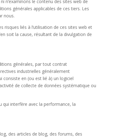
s ni n’examinons le contenu des sites web de
itions générales applicables de ces tiers. Les
ar nous.
sques liés à l’utilisation de ces sites web et
 soit la cause, résultant de la divulgation de
ditions générales, par tout contrat
irectives industrielles généralement
 consiste en (ou est lié à) un logiciel
e activité de collecte de données systématique ou
u qui interfère avec la performance, la
og, des articles de blog, des forums, des