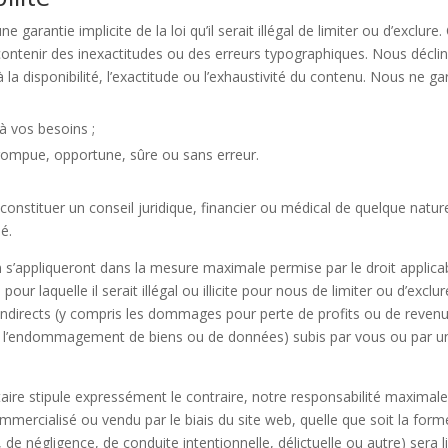
e garantie implicite de la loi qu’il serait illégal de limiter ou d’exclu
ent contenir des inexactitudes ou des erreurs typographiques. Nous dé
 la disponibilité, l’exactitude ou l’exhaustivité du contenu. Nous ne ga
à vos besoins ;
rrompue, opportune, sûre ou sans erreur.
constituer un conseil juridique, financier ou médical de quelque natur
é.
 s’appliqueront dans la mesure maximale permise par le droit applicabl
our laquelle il serait illégal ou illicite pour nous de limiter ou d’exc
directs (y compris les dommages pour perte de profits ou de revenus
u l’endommagement de biens ou de données) subis par vous ou par une 
aire stipule expressément le contraire, notre responsabilité maxim
ommercialisé ou vendu par le biais du site web, quelle que soit la forme
té, de négligence, de conduite intentionnelle, délictuelle ou autre) ser