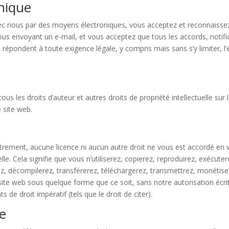
nique
vec nous par des moyens électroniques, vous acceptez et reconnai
ous envoyant un e-mail, et vous acceptez que tous les accords, notif
répondent à toute exigence légale, y compris mais sans s’y limiter, 
s les droits d’auteur et autres droits de propriété intellectuelle sur 
 site web.
trement, aucune licence ni aucun autre droit ne vous est accordé en v
lle. Cela signifie que vous n’utiliserez, copierez, reproduirez, exécute
rez, décompilerez, transférerez, téléchargerez, transmettrez, monéti
te web sous quelque forme que ce soit, sans notre autorisation écri
 de droit impératif (tels que le droit de citer).
ie