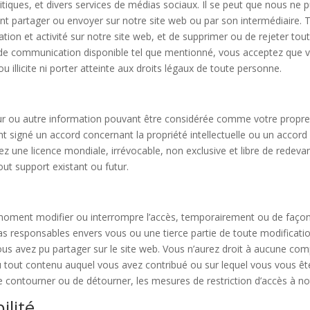
iques, et divers services de médias sociaux. Il se peut que nous ne pui
 partager ou envoyer sur notre site web ou par son intermédiaire. T
sation et activité sur notre site web, et de supprimer ou de rejeter tou
il de communication disponible tel que mentionné, vous acceptez que
ou illicite ni porter atteinte aux droits légaux de toute personne.
r ou autre information pouvant être considérée comme votre propre p
 signé un accord concernant la propriété intellectuelle ou un accord 
ez une licence mondiale, irrévocable, non exclusive et libre de redevan
tout support existant ou futur.
 moment modifier ou interrompre l’accès, temporairement ou de façon
s responsables envers vous ou une tierce partie de toute modificatio
vous avez pu partager sur le site web. Vous n’aurez droit à aucune c
/ou tout contenu auquel vous avez contribué ou sur lequel vous vous ê
 contourner ou de détourner, les mesures de restriction d’accès à no
ilité